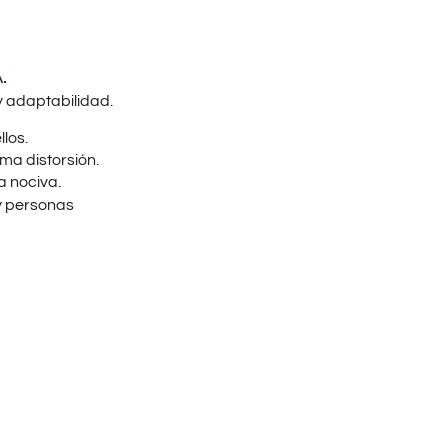
.
y adaptabilidad.
llos.
ma distorsión.
ta nociva.
y personas
SHAMIR DRIV
TU VISIÓN AL VOLAN