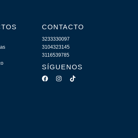
CTOS
CONTACTO
3233330097
cas
3104323145
3116539785
co
SÍGUENOS